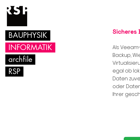
Sicheres 
BAUPHYSIK
INFORMATIK
Als Veeam-
Backup, W
archfile
Virtualisie
RSP
egal ob lok
Daten zuver
oder Daten
Ihrer gesch