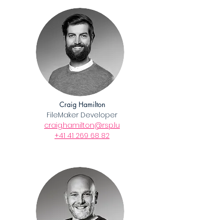
Craig Hamilton
FileMaker Developer
craig
.hamilton@rsp.lu
​+41 41 269 68 82