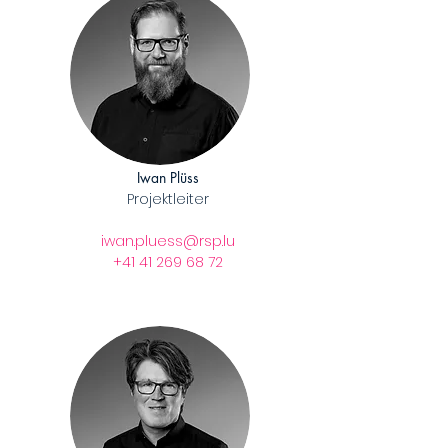
Iwan Plüss
Projektleiter
iwan.pluess@rsp.lu
+41 41 269 68 72