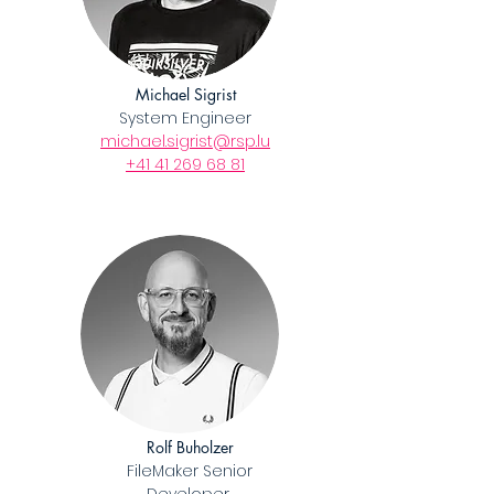
Michael Sigrist
System Engineer
michael.sigrist@rsp.lu
​+41 41 269 68 81
Rolf Buholzer
FileMaker Senior