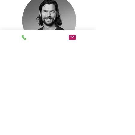
Marius Morelli
FileMaker Junior
Developer
marius.morelli
@rsp.lu
​+41 41 269 68 64