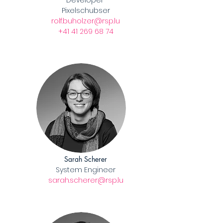
Developer
Pixelschubser
rolf.buholzer@rsp.lu
​+41 41 269 68 74
Sarah Scherer
System Engineer
sarah.scherer@rsp.lu