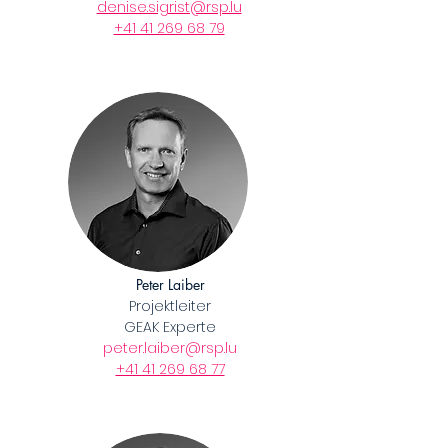
denise.sigrist@rsp.lu
​+41 41 269 68 79
Peter Laiber
Projektleiter
GEAK Experte
peter.laiber@rsp.lu
​+41 41 269 68 77