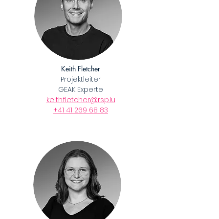
Keith Fletcher
Projektleiter
GEAK Experte
keith.fletcher@rsp.lu
​+41 41 269 68 83