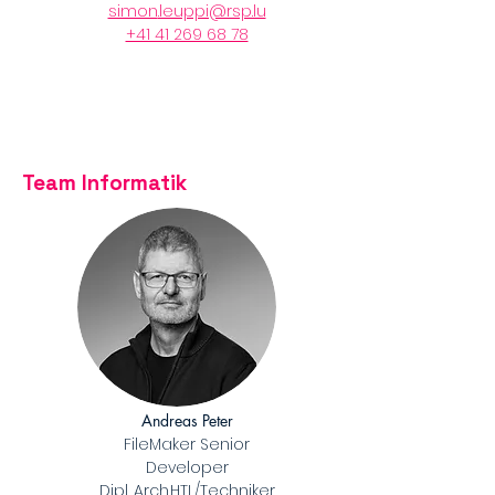
simon
.leuppi@rsp.lu
​+41 41 269 68 78
Team Informatik
Andreas Peter
FileMaker Senior
Developer
Dipl. Arch.HTL/Techniker