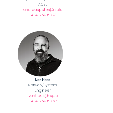
ACSE
andreas.peter@rsp.lu
​+41 41 269 68 73
Ivan Haas
Network/System
Engineer
ivan.haas@rsp.lu
​+41 41 269 68 67