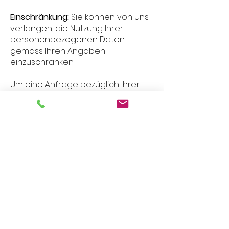
Einschränkung:
Sie können von uns
verlangen, die Nutzung Ihrer
personenbezogenen Daten
gemäss Ihren Angaben
einzuschränken.
Um eine Anfrage bezüglich Ihrer
Daten zu stellen, nehmen Sie
Kontakt mit uns auf:
Andreas Peter,
+41 41 269 68 73
,
andreas.peter@RSP.LU
10. WAS IST MIT DER
SICHERHEIT VON
PERSONENBEZOGENEN DATEN?
Der Zugriff auf personenbezogene
Daten wird von uns grundsätzlich
beschränkt. Die Personen, die