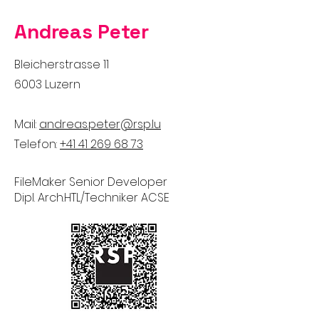
Andreas Peter
Bleicherstrasse 11
6003 Luzern
Mail:
andreas.peter@rsp.lu
Telefon:
​​+41 41 269 68 73
FileMaker Senior Developer
Dipl. Arch.HTL/Techniker ACSE