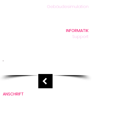
29 Jahre Bauphysik
Gebäudesimulation
Unser Team
Projekte
INFORMATIK
Support
archfile
Technik
Unser Team
Support hier erhalten
ANSCHRIFT
Bleicherstrasse 11
CH-6003 Luzern
+41 41 269 68 68