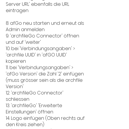
Server URL' ebenfalls die URL
eintragen
8. afGo neu starten und erneut als
Admin anmelden
​9.
'archfileGo Connector' öffnen
und auf 'weiter'
10. bei 'Verbindungsangaben' >
'archfile UUID' in 'afGO UUID'
kopieren
11. bei 'Verbindungsangaben' >
'afGo Version' die Zahl '2' einfügen
(muss grösser sein als die archfile
Version'
12.
'archfileGo Connector'
schliessen
13. 'archfileGo' 'Erweiterte
Einstellungen' öffnen
14. Logo einfügen (Oben rechts auf
den Kreis ziehen)