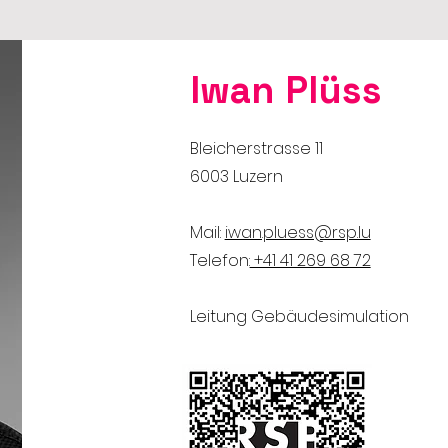
Iwan Plüss
Bleicherstrasse 11
6003 Luzern
Mail:
iwan.pluess@rsp.lu
Telefon:
​+41 41 269 68 72
Leitung Gebäudesimulation