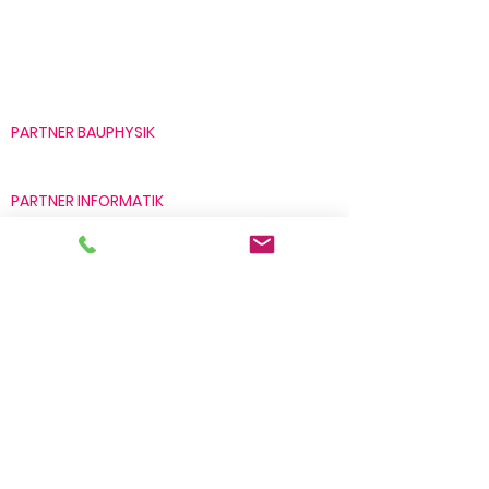
+41 41 269 68 68
info@rsp.lu
PARTNER BAUPHYSIK
Sinus AG
PARTNER INFORMATIK
Cisco
VEEAM
Lenovo
VMWare
Datenschutzerklärung
RSP Datenschutzerklärung
IT-SUPPORTANFRAGE
+41 41 269 68 88
SOFTWARE FÜR SUPPORT
Teamviewer für macOS Intel Prozessor