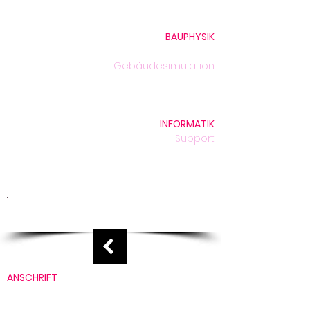
Monika Peter, Rechnungswesen
BAUPHYSIK
29 Jahre Bauphysik
Gebäudesimulation
Unser Team
Projekte
INFORMATIK
Support
archfile
Technik
Unser Team
Support hier erhalten
ANSCHRIFT
Bleicherstrasse 11
CH-6003 Luzern