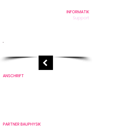
INFORMATIK
Support
archfile
Technik
Unser Team
Support hier erhalten
ANSCHRIFT
Bleicherstrasse 11
CH-6003 Luzern
+41 41 269 68 68
info@rsp.lu
PARTNER BAUPHYSIK