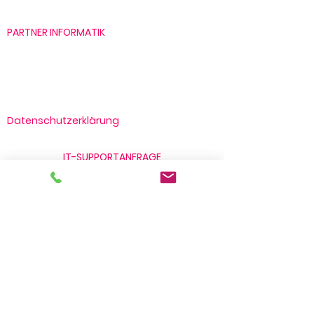
Sinus AG
PARTNER INFORMATIK
Cisco
VEEAM
Lenovo
VMWare
Datenschutzerklärung
RSP Datenschutzerklärung
IT-SUPPORTANFRAGE
+41 41 269 68 88
SOFTWARE FÜR SUPPORT
Teamviewer für macOS Intel Prozessor
Teamviewer für macOS Apple Prozessor
Teamviewer für Windows
© 2018 | RSP INFORMATIK AG