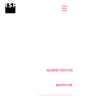
ADMINISTRATION
Monika Peter, Rechnungswesen
BAUPHYSIK
29 Jahre Bauphysik
Gebäudesimulation
Unser Team
Projekte