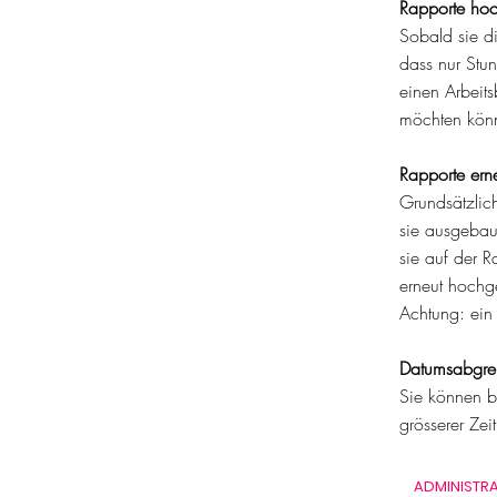
Rapporte ho
Sobald sie d
dass nur Stu
einen Arbeits
möchten
kön
Rapporte ern
Grundsätzli
sie
ausgebau
sie auf der R
erneut hochg
Achtung: ein
Datumsabgre
Sie können bi
grösserer Zeit
ADMINISTR