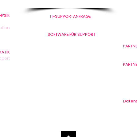
Support hier erhalten
wesen
Bleiche
CH-600
HYSIK
IT-SUPPORTANFRAGE
hysik
+41 41 
+41 41 269 68 88
ation
 Team
info@r
SOFTWARE FÜR SUPPORT
ojekte
Teamviewer für macOS Intel
PARTNE
Prozessor
MATIK
Sinus 
Teamviewer für macOS Apple
pport
Prozessor
chfile
PARTNE
Teamviewer für Windows
chnik
Cisco
 Team
VEEAM
Lenovo
VMWar
Datens
RSP Da