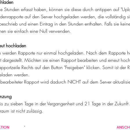
chladen
ie Stunden erfasst haben, können sie diese durch antippen auf "Upl
ndenrapporte auf den Server hochgeladen werden, die vollständig si
beschrieb und einen Eintrag in den Stunden enthalten. Falls sie kein
nen
sie einfach eine Null verwenden.
eut hochladen
ch werden Rapporte nur einmal hochgeladen. Nach dem Rapporte
h
t
dargestellt. Möchten sie einen Rapport bearbeiten und erneut hoc
apportzeile Rechts auf den Button "Freigeben" klicken. Somit ist der
eladen werden.
 bearbeiteter Rapport wird dadurch NICHT auf dem Server aktualisi
nzung
s zu sieben Tage in der Vergangenheit und 21 Tage in der Zukunft A
raum ist nicht zulässig.
ATION
ANSCHR