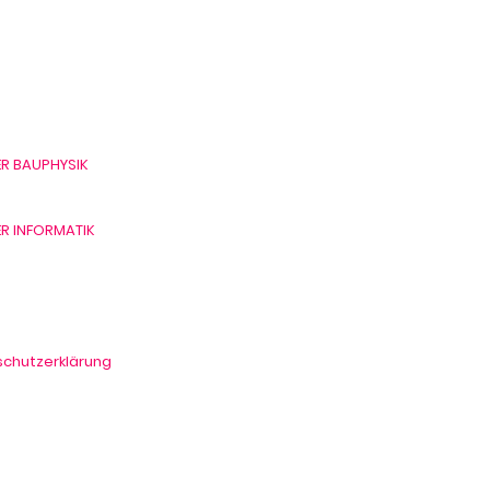
rstrasse 11
3 Luzern
269 68 68
sp.lu
R BAUPHYSIK
AG
R INFORMATIK
e
chutzerklärung
tenschutzerklärung