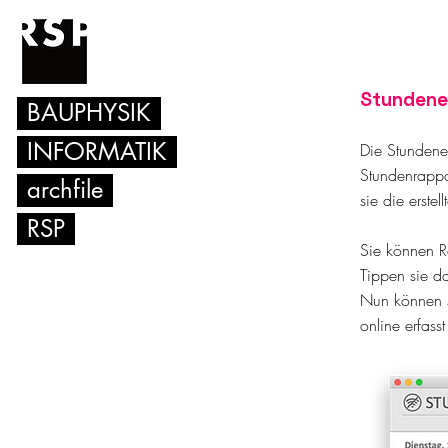
Stundene
BAUPHYSIK
INFORMATIK
Die Stundener
Stundenrappo
archfile
sie die erste
RSP
Sie können R
Tippen sie da
Nun können s
online erfass