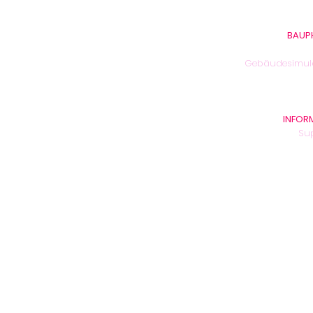
Monika Peter, Rechnungs
BAUP
29 Jahre Baup
Gebäudesimul
Unser
Pr
INFOR
Su
ar
Te
Unser