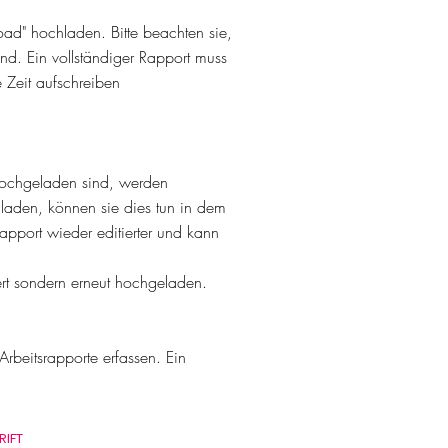
oad" hochladen. Bitte beachten sie,
nd. Ein vollständiger Rapport muss
e Zeit aufschreiben
ochgeladen
sind, werden
hladen, können sie dies tun in dem
 Rapport wieder
editierter
und kann
ert sondern erneut hochgeladen.
rbeitsrapporte erfassen. Ein
IFT